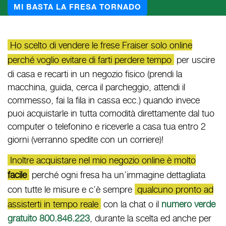
MI BASTA LA FRESA TORNADO
Ho scelto di vendere le frese Fraiser solo online
perché voglio evitare di farti perdere tempo
per uscire
di casa e recarti in un negozio fisico (prendi la
macchina, guida, cerca il parcheggio, attendi il
commesso, fai la fila in cassa ecc.) quando invece
puoi acquistarle in tutta comodità direttamente dal tuo
computer o telefonino e riceverle a casa tua entro 2
giorni (verranno spedite con un corriere)!
Inoltre acquistare nel mio negozio online è molto
facile
perché ogni fresa ha un’immagine dettagliata
con tutte le misure e c’è sempre
qualcuno pronto ad
assisterti in tempo reale
con la chat o il
numero verde
gratuito 800.846.223
, durante la scelta ed anche per