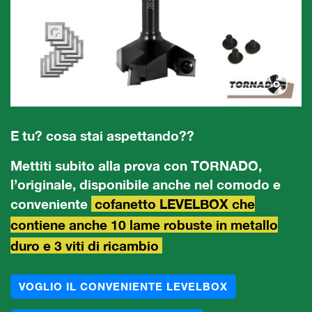
E tu? cosa stai aspettando??
Mettiti subito alla prova con TORNADO,
l’originale, disponibile anche nel comodo e
conveniente
cofanetto LEVELBOX che
contiene anche 10 lame robuste in metallo
duro e 3 viti di ricambio
VOGLIO IL CONVENIENTE LEVELBOX