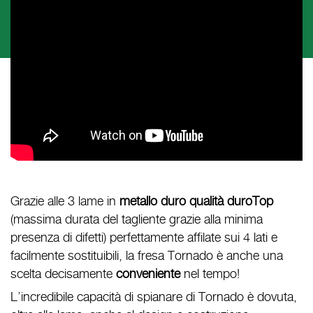
Grazie alle 3 lame in
metallo duro qualità duroTop
(massima durata del tagliente grazie alla minima
presenza di difetti) perfettamente affilate sui 4 lati e
facilmente sostituibili, la fresa Tornado è anche una
scelta decisamente
conveniente
nel tempo!
L’incredibile capacità di spianare di Tornado è dovuta,