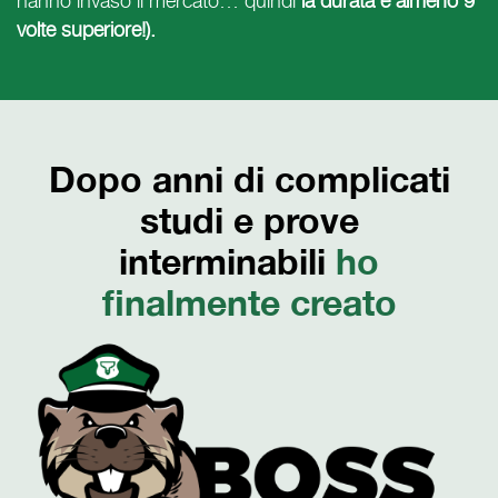
hanno invaso il mercato… quindi
la durata è almeno 9
volte superiore!).
Dopo anni di complicati
studi e prove
interminabili
ho
finalmente creato