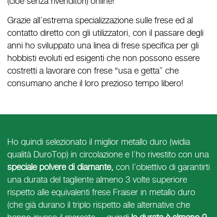
(cioè senza rivenditori) online!
Grazie all’estrema specializzazione sulle frese ed al
contatto diretto con gli utilizzatori, con il passare degli
anni ho sviluppato una linea di frese specifica per gli
hobbisti evoluti ed esigenti che non possono essere
costretti a lavorare con frese “usa e getta” che
consumano anche il loro prezioso tempo libero!
Ho quindi selezionato il miglior metallo duro (widia
qualità DuroTop) in circolazione e l’ho rivestito con una
speciale polvere di diamante,
con l’obiettivo di garantirti
una durata del tagliente almeno 3 volte superiore
rispetto alle equivalenti frese Fraiser in metallo duro
(che già durano il triplo rispetto alle alternative che