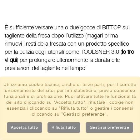
È sufficiente versare una o due gocce di BITTOP sul
tagliente della fresa dopo l’utilizzo (magari prima
rimuovi i resti della fresata con un prodotto specifico
per la pulizia degli utensili come TOOLSNER 3.0 (
lo tro
vi qui
) per prolungare ulteriormente la durata e le
prestazioni del tagliente nel tempo!
Infine,
ricordati che già dal primo acquisto diventerai
Utilizziamo cookie tecnici, anche di terze parti, per il corretto
membro dell’esclusivo FRAISER CLUB ed
funzionamento del sito, per fini statistici e, previo consenso,
accumulerai dei punti fedeltà che ti permetteranno di
funzionali e di profilazione. Puoi attivare tutte le funzionalità
del sito cliccando su "Accetta tutto", rifiutare i cookie non
ricevere dei buoni spesa del valore di:
essenziali cliccando su "Rifiuta tutto" o gestire i consensi
cliccando su "Gestisci preferenze".
10 euro per ogni amico che porterai ad
acquistare Fraiser!
Accetta tutto
Rifiuta tutto
Gestisci preferenze
Il 5% dell’importo dei tuoi ordini!